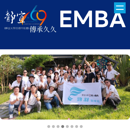
跳
到
主
要
內
容
區