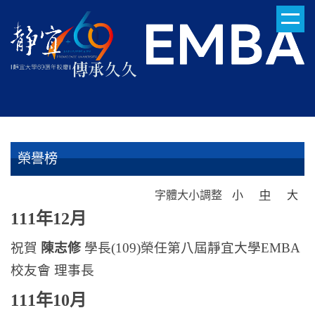
跳
到
主
要
內
容
區
榮譽榜
字體大小調整
小
中
大
111年12月
祝賀
陳志修
學長(109)榮任第八屆靜宜大學EMBA
校友會 理事長
111年10月