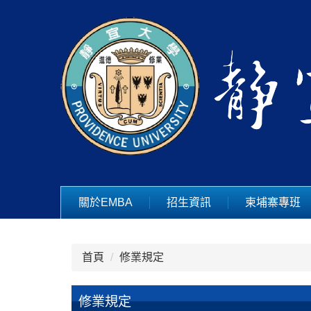
跳
到
主
要
內
容
區
關於EMBA
招生資訊
柬埔寨專班
首頁
修業規定
修業規定