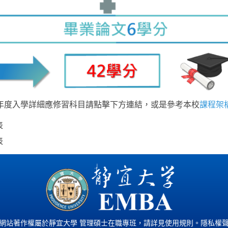
年度入學詳細應修習科目請點擊下方連結，或是參考本校
課程架
表
表
網站著作權屬於靜宜大學 管理碩士在職專班，請詳見
使用規則
。
隱私權