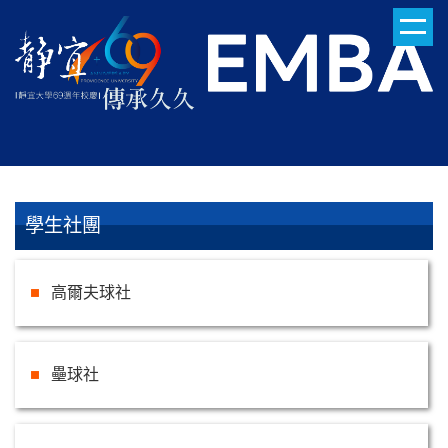
跳
到
主
要
內
容
區
學生社團
高爾夫球社
壘球社