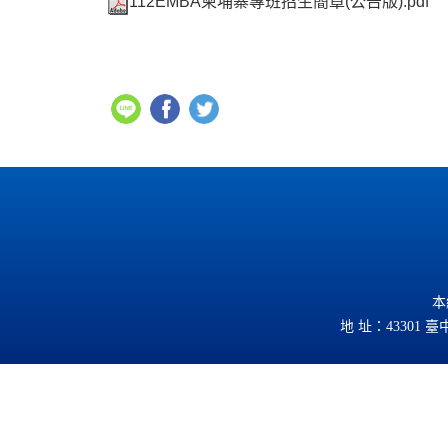
112EMBA柬埔寨專班招生簡章(公告版).pdf
本
地 址：43301