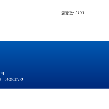
瀏覽數:
2193
聲明
：04-26527273