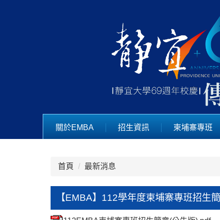
跳
到
主
要
內
容
區
關於EMBA
招生資訊
柬埔寨專班
首頁
最新消息
【EMBA】112學年度柬埔寨專班招生