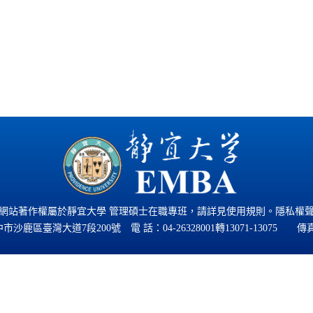
網站著作權屬於靜宜大學 管理碩士在職專班，請詳見
使用規則
。
隱私權
 臺中市沙鹿區臺灣大道7段200號 電 話：
04-26328001
轉13071-13075 傳真